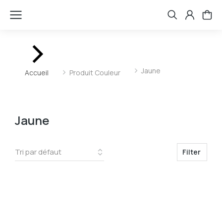
Vous êtes ici :
Jaune
Accueil
Produit Couleur
Jaune
Filter
Prix
350
275