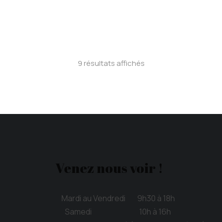
$
40.00
–
$
125.00
9 résultats affichés
Venez nous voir !
Mardi au Vendredi 9h30 à 18h
Samedi 10h à 16h