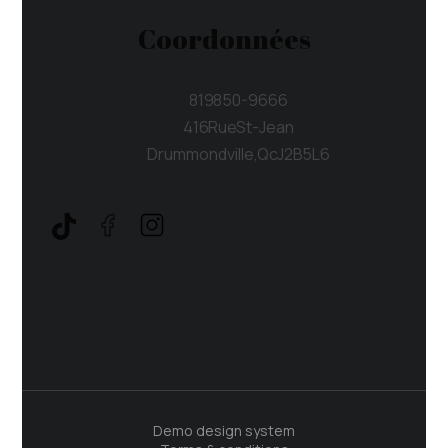
Coordonnées
819 850-9666
416 Rue St-Jean
Drummondville, Qc J2B 5L6
Demo design system