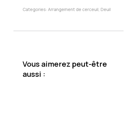
Categories:
Arrangement de cerceuil
,
Deuil
Vous aimerez peut-être
aussi :
Prix
150
200
250
300
350
Couleur