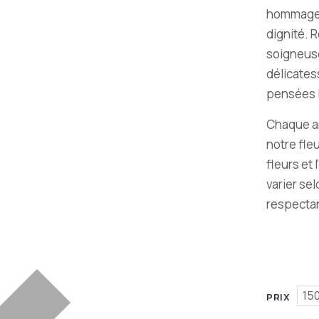
hommage 
dignité. R
soigneus
délicates
pensées l
Chaque a
notre fle
fleurs et
varier sel
respectan
15
PRIX