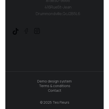
819 850-9666
416 Rue St-Jean
Drummondville, Qc J2B 5L6
Demo design system
Terms & conditions
Contact
© 2025 Tes Fleurs