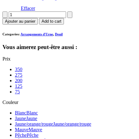
Effacer
quantité
de
Ajouter au panier
Add to cart
Coussin
D'urne
Categories:
Arrangements d'Urne
,
Deuil
Vous aimerez peut-être aussi :
Prix
350
275
200
125
75
Couleur
Blanc
Blanc
Jaune
Jaune
Jaune/orange/rouge
Jaune/orange/rouge
Mauve
Mauve
Pêche
Pêche