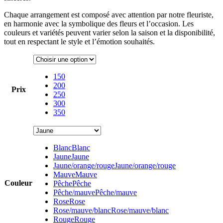
Chaque arrangement est composé avec attention par notre fleuriste,
en harmonie avec la symbolique des fleurs et l’occasion. Les
couleurs et variétés peuvent varier selon la saison et la disponibilité,
tout en respectant le style et l’émotion souhaités.
150
200
Prix
250
300
350
Blanc
Blanc
Jaune
Jaune
Jaune/orange/rouge
Jaune/orange/rouge
Mauve
Mauve
Couleur
Pêche
Pêche
Pêche/mauve
Pêche/mauve
Rose
Rose
Rose/mauve/blanc
Rose/mauve/blanc
Rouge
Rouge