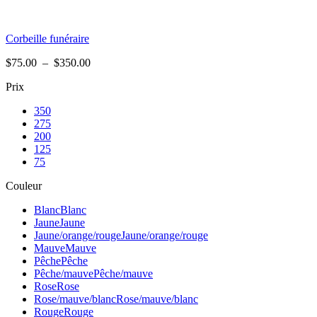
Corbeille funéraire
Plage
$
75.00
–
$
350.00
de
Prix
prix :
$75.00
350
à
275
$350.00
200
125
75
Couleur
Blanc
Blanc
Jaune
Jaune
Jaune/orange/rouge
Jaune/orange/rouge
Mauve
Mauve
Pêche
Pêche
Pêche/mauve
Pêche/mauve
Rose
Rose
Rose/mauve/blanc
Rose/mauve/blanc
Rouge
Rouge