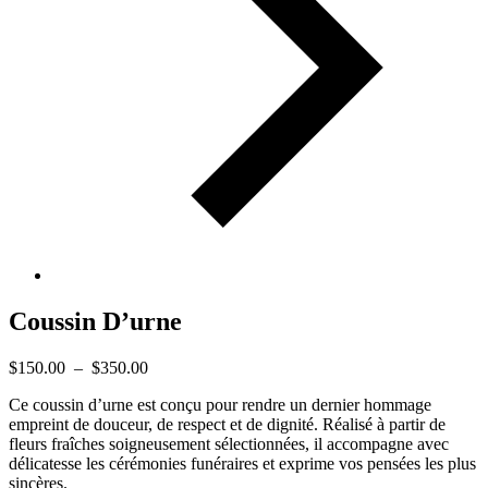
Coussin D’urne
Plage
$
150.00
–
$
350.00
de
Ce coussin d’urne est conçu pour rendre un dernier hommage
prix :
empreint de douceur, de respect et de dignité. Réalisé à partir de
$150.00
fleurs fraîches soigneusement sélectionnées, il accompagne avec
à
délicatesse les cérémonies funéraires et exprime vos pensées les plus
$350.00
sincères.