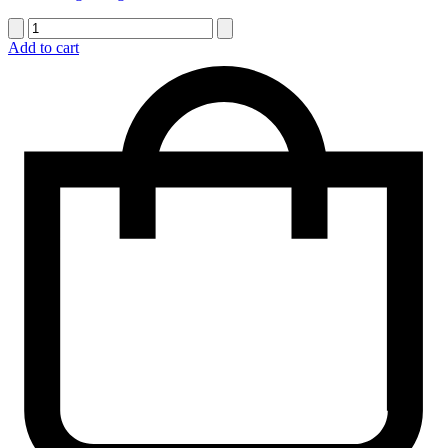
quantité
de
Add to cart
Arrangement
dans
un
vase