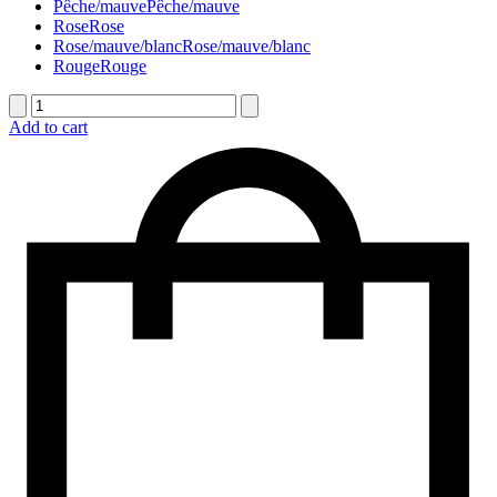
Pêche/mauve
Pêche/mauve
Rose
Rose
Rose/mauve/blanc
Rose/mauve/blanc
Rouge
Rouge
quantité
de
Add to cart
Corbeille
funéraire