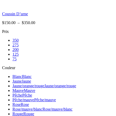
Coussin D’urne
Plage
$
150.00
–
$
350.00
de
Prix
prix :
$150.00
350
à
275
$350.00
200
125
75
Couleur
Blanc
Blanc
Jaune
Jaune
Jaune/orange/rouge
Jaune/orange/rouge
Mauve
Mauve
Pêche
Pêche
Pêche/mauve
Pêche/mauve
Rose
Rose
Rose/mauve/blanc
Rose/mauve/blanc
Rouge
Rouge