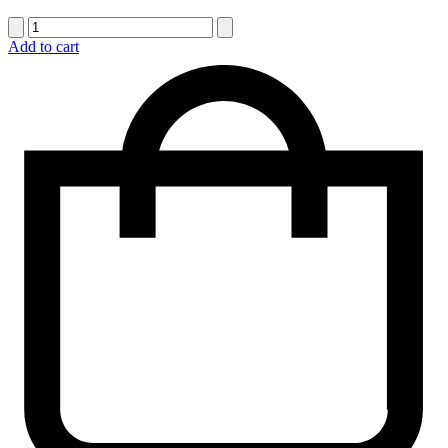
quantité
de
Add to cart
Corbeille
funéraire