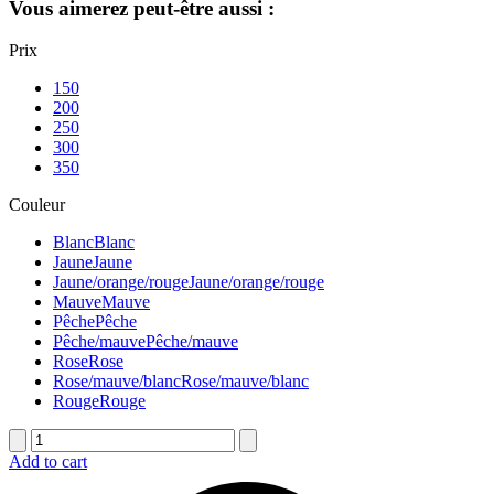
Vous aimerez peut-être aussi :
Prix
150
200
250
300
350
Couleur
Blanc
Blanc
Jaune
Jaune
Jaune/orange/rouge
Jaune/orange/rouge
Mauve
Mauve
Pêche
Pêche
Pêche/mauve
Pêche/mauve
Rose
Rose
Rose/mauve/blanc
Rose/mauve/blanc
Rouge
Rouge
quantité
de
Add to cart
Coussin