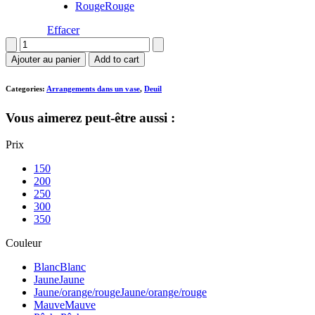
Rouge
Rouge
Effacer
quantité
de
Ajouter au panier
Add to cart
Arrangement
dans
Categories:
Arrangements dans un vase
,
Deuil
un
vase
Vous aimerez peut-être aussi :
Prix
150
200
250
300
350
Couleur
Blanc
Blanc
Jaune
Jaune
Jaune/orange/rouge
Jaune/orange/rouge
Mauve
Mauve