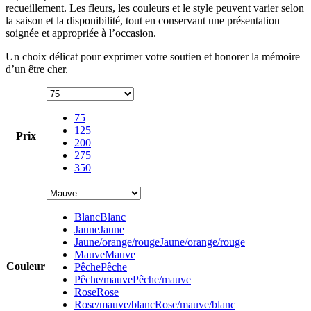
recueillement. Les fleurs, les couleurs et le style peuvent varier selon
la saison et la disponibilité, tout en conservant une présentation
soignée et appropriée à l’occasion.
Un choix délicat pour exprimer votre soutien et honorer la mémoire
d’un être cher.
75
125
Prix
200
275
350
Blanc
Blanc
Jaune
Jaune
Jaune/orange/rouge
Jaune/orange/rouge
Mauve
Mauve
Couleur
Pêche
Pêche
Pêche/mauve
Pêche/mauve
Rose
Rose
Rose/mauve/blanc
Rose/mauve/blanc