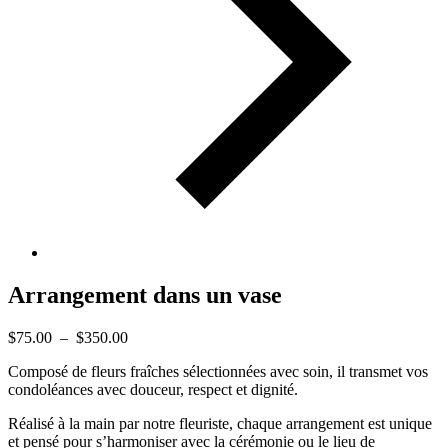
Arrangement dans un vase
Plage
$
75.00
–
$
350.00
de
Composé de fleurs fraîches sélectionnées avec soin, il transmet vos
prix :
condoléances avec douceur, respect et dignité.
$75.00
à
Réalisé à la main par notre fleuriste, chaque arrangement est unique
$350.00
et pensé pour s’harmoniser avec la cérémonie ou le lieu de