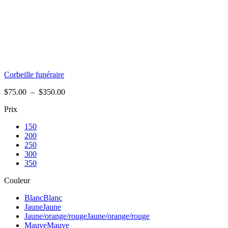
Corbeille funéraire
Plage
$
75.00
–
$
350.00
de
Prix
prix :
$75.00
150
à
200
$350.00
250
300
350
Couleur
Blanc
Blanc
Jaune
Jaune
Jaune/orange/rouge
Jaune/orange/rouge
Mauve
Mauve