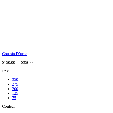
Coussin D’urne
Plage
$
150.00
–
$
350.00
de
Prix
prix :
$150.00
350
à
275
$350.00
200
125
75
Couleur