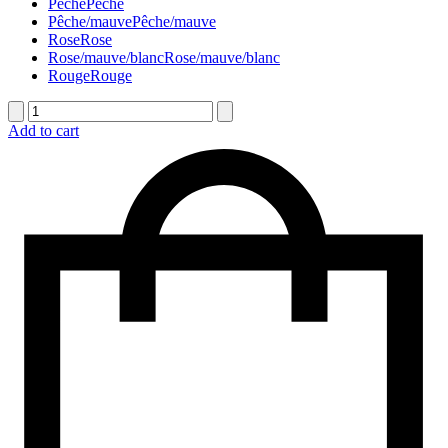
Pêche
Pêche
Pêche/mauve
Pêche/mauve
Rose
Rose
Rose/mauve/blanc
Rose/mauve/blanc
Rouge
Rouge
quantité
de
Add to cart
Coussin
D'urne