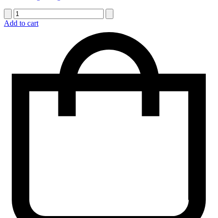
quantité
de
Add to cart
Arrangement
dans
un
vase