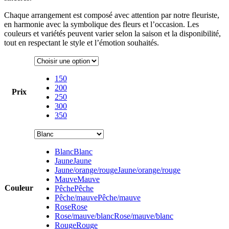
Chaque arrangement est composé avec attention par notre fleuriste,
en harmonie avec la symbolique des fleurs et l’occasion. Les
couleurs et variétés peuvent varier selon la saison et la disponibilité,
tout en respectant le style et l’émotion souhaités.
150
200
Prix
250
300
350
Blanc
Blanc
Jaune
Jaune
Jaune/orange/rouge
Jaune/orange/rouge
Mauve
Mauve
Couleur
Pêche
Pêche
Pêche/mauve
Pêche/mauve
Rose
Rose
Rose/mauve/blanc
Rose/mauve/blanc
Rouge
Rouge