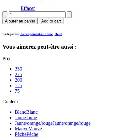
Effacer
quantité
de
Ajouter au panier
Add to cart
Coussin
D'urne
Categories:
Arrangements d'Urne
,
Deuil
Vous aimerez peut-être aussi :
Prix
350
275
200
125
75
Couleur
Blanc
Blanc
Jaune
Jaune
Jaune/orange/rouge
Jaune/orange/rouge
Mauve
Mauve
Pêche
Pêche