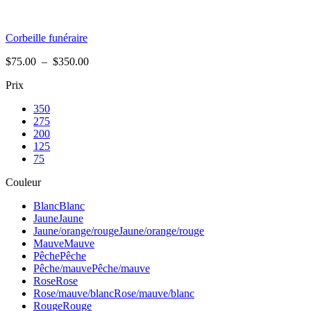
Corbeille funéraire
Plage
$
75.00
–
$
350.00
de
Prix
prix :
$75.00
350
à
275
$350.00
200
125
75
Couleur
Blanc
Blanc
Jaune
Jaune
Jaune/orange/rouge
Jaune/orange/rouge
Mauve
Mauve
Pêche
Pêche
Pêche/mauve
Pêche/mauve
Rose
Rose
Rose/mauve/blanc
Rose/mauve/blanc
Rouge
Rouge