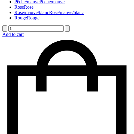
Pêche/mauve
Pêche/mauve
Rose
Rose
Rose/mauve/blanc
Rose/mauve/blanc
Rouge
Rouge
quantité
de
Add to cart
Corbeille
funéraire