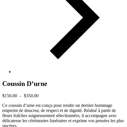
Coussin D’urne
Plage
$
150.00
–
$
350.00
de
Ce coussin d’urne est conçu pour rendre un dernier hommage
prix :
empreint de douceur, de respect et de dignité. Réalisé à partir de
$150.00
fleurs fraîches soigneusement sélectionnées, il accompagne avec
à
délicatesse les cérémonies funéraires et exprime vos pensées les plus
$350.00
sincères.