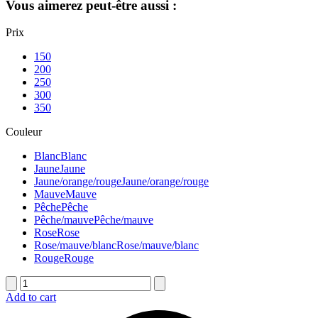
Vous aimerez peut-être aussi :
Prix
150
200
250
300
350
Couleur
Blanc
Blanc
Jaune
Jaune
Jaune/orange/rouge
Jaune/orange/rouge
Mauve
Mauve
Pêche
Pêche
Pêche/mauve
Pêche/mauve
Rose
Rose
Rose/mauve/blanc
Rose/mauve/blanc
Rouge
Rouge
quantité
de
Add to cart
Coussin