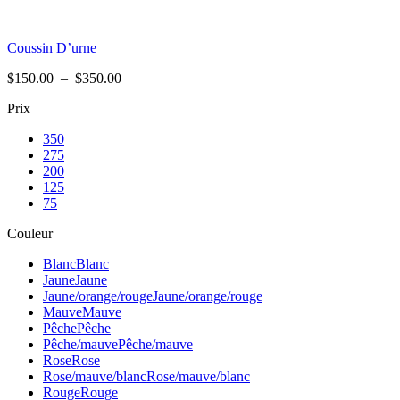
Coussin D’urne
Plage
$
150.00
–
$
350.00
de
Prix
prix :
$150.00
350
à
275
$350.00
200
125
75
Couleur
Blanc
Blanc
Jaune
Jaune
Jaune/orange/rouge
Jaune/orange/rouge
Mauve
Mauve
Pêche
Pêche
Pêche/mauve
Pêche/mauve
Rose
Rose
Rose/mauve/blanc
Rose/mauve/blanc
Rouge
Rouge