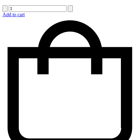
quantité
de
Add to cart
Corbeille
funéraire