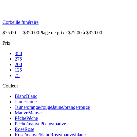
Corbeille funéraire
$
75.00
–
$
350.00
Plage de prix : $75.00 à $350.00
Prix
350
275
200
125
75
Couleur
Blanc
Blanc
Jaune
Jaune
Jaune/orange/rouge
Jaune/orange/rouge
Mauve
Mauve
Pêche
Pêche
Pêche/mauve
Pêche/mauve
Rose
Rose
Rose/mauve/blanc
Rose/mauve/blanc