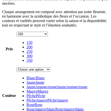
sincères.
Chaque arrangement est composé avec attention par notre fleuriste,
en harmonie avec la symbolique des fleurs et l’occasion. Les
couleurs et variétés peuvent varier selon la saison et la disponibilité,
tout en respectant le style et l’émotion souhaités.
150
200
Prix
250
300
350
Blanc
Blanc
Jaune
Jaune
Jaune/orange/rouge
Jaune/orange/rouge
Mauve
Mauve
Couleur
Pêche
Pêche
Pêche/mauve
Pêche/mauve
Rose
Rose
Rose/mauve/blanc
Rose/mauve/blanc