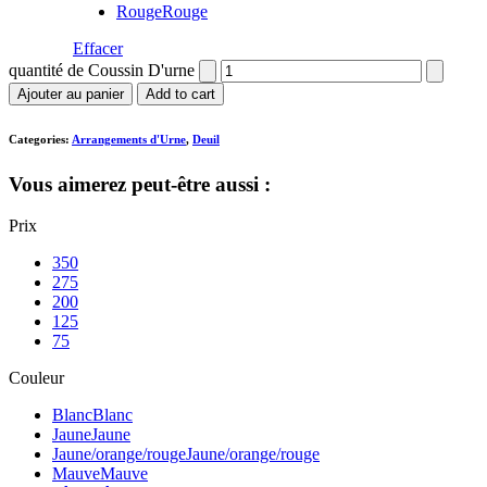
Rouge
Rouge
Effacer
quantité de Coussin D'urne
Ajouter au panier
Add to cart
Categories:
Arrangements d'Urne
,
Deuil
Vous aimerez peut-être aussi :
Prix
350
275
200
125
75
Couleur
Blanc
Blanc
Jaune
Jaune
Jaune/orange/rouge
Jaune/orange/rouge
Mauve
Mauve