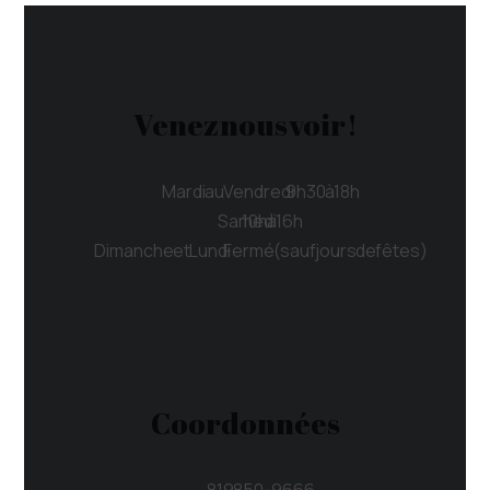
Venez nous voir !
Mardi au Vendredi 9h30 à 18h
Samedi 10h à 16h
Dimanche et Lundi Fermé (sauf jours de fêtes)
Coordonnées
819 850-9666