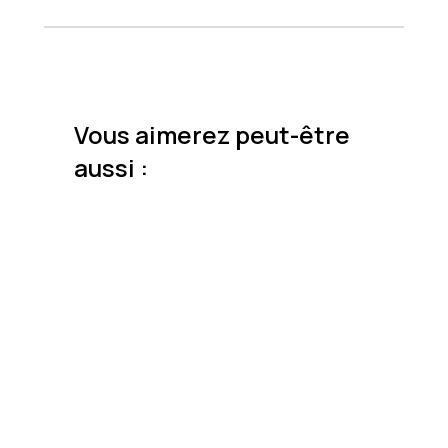
Vous aimerez peut-être
aussi :
Prix
30$
45$
80$
Couleur