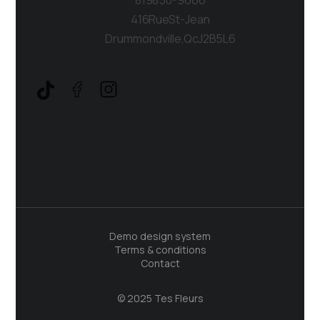
416 Rue St-Jean
Drummondville, Qc J2B 5L6
Demo design system
Terms & conditions
Contact
© 2025 Tes Fleurs