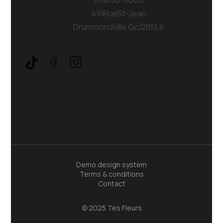
416 Rue St-Jean
Drummondville, Qc J2B 5L6
Demo design system
Terms & conditions
Contact
© 2025 Tes Fleurs