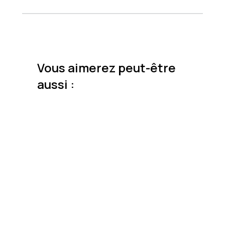
Vous aimerez peut-être
aussi :
Prix
30$
45$
80$
Couleur