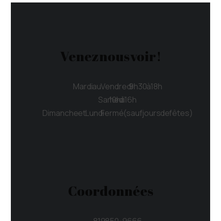
Venez nous voir !
Mardi au Vendredi 9h30 à 18h
Samedi 10h à 16h
Dimanche et Lundi Fermé (sauf jours de fêtes)
Coordonnées
819 850-9666