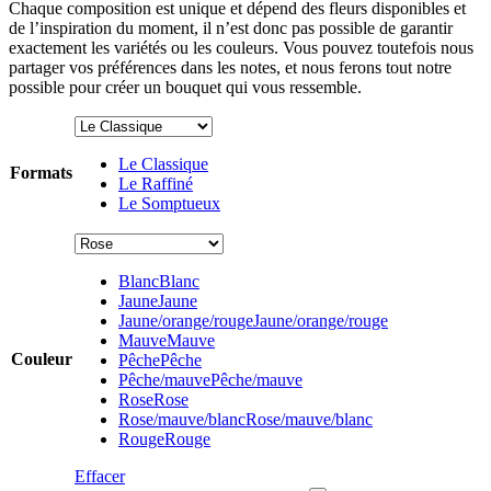
Chaque composition est unique et dépend des fleurs disponibles et
de l’inspiration du moment, il n’est donc pas possible de garantir
exactement les variétés ou les couleurs. Vous pouvez toutefois nous
partager vos préférences dans les notes, et nous ferons tout notre
possible pour créer un bouquet qui vous ressemble.
Le Classique
Formats
Le Raffiné
Le Somptueux
Blanc
Blanc
Jaune
Jaune
Jaune/orange/rouge
Jaune/orange/rouge
Mauve
Mauve
Couleur
Pêche
Pêche
Pêche/mauve
Pêche/mauve
Rose
Rose
Rose/mauve/blanc
Rose/mauve/blanc
Rouge
Rouge
Effacer