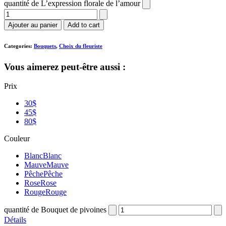
quantité de L’expression florale de l’amour
Ajouter au panier
Add to cart
Categories:
Bouquets
,
Choix du fleuriste
Vous aimerez peut-être aussi :
Prix
30$
45$
80$
Couleur
Blanc
Blanc
Mauve
Mauve
Pêche
Pêche
Rose
Rose
Rouge
Rouge
quantité de Bouquet de pivoines
Détails