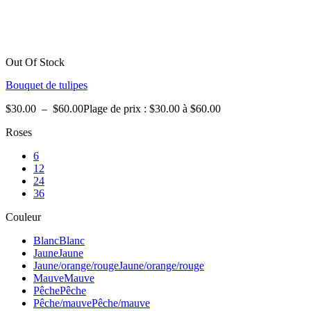
Out Of Stock
Bouquet de tulipes
$
30.00
–
$
60.00
Plage de prix : $30.00 à $60.00
Roses
6
12
24
36
Couleur
Blanc
Blanc
Jaune
Jaune
Jaune/orange/rouge
Jaune/orange/rouge
Mauve
Mauve
Pêche
Pêche
Pêche/mauve
Pêche/mauve