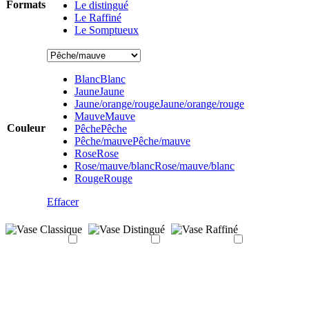
Formats
Le distingué
Le Raffiné
Le Somptueux
Blanc
Blanc
Jaune
Jaune
Jaune/orange/rouge
Jaune/orange/rouge
Mauve
Mauve
Couleur
Pêche
Pêche
Pêche/mauve
Pêche/mauve
Rose
Rose
Rose/mauve/blanc
Rose/mauve/blanc
Rouge
Rouge
Effacer