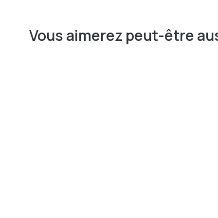
Vous aimerez peut-être aus
30$
45$
80$
Détails