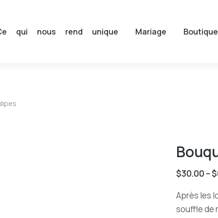
Ce qui nous rend unique
Mariage
Boutique
lipes
Bouqu
$
30.00
–
$
Après les l
souffle de