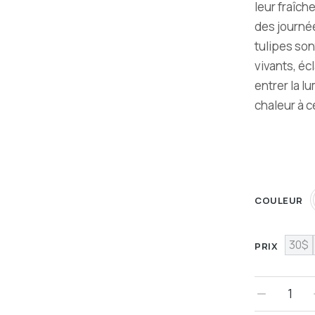
leur fraîch
des journé
tulipes son
vivants, éc
entrer la l
chaleur à 
COULEUR
30$
PRIX