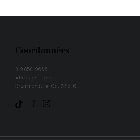
Coordonnées
819 850-9666
416 Rue St-Jean
Drummondville, Qc J2B 5L6