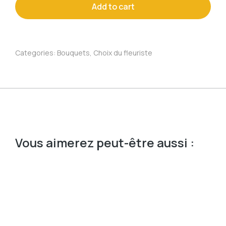
Add to cart
Categories:
Bouquets
,
Choix du fleuriste
Vous aimerez peut-être aussi :
Prix
30$
45$
80$