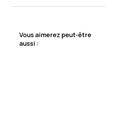
Vous aimerez peut-être
aussi :
Formats
Le Classique
Le distingué
Le Raffiné
Le Somptueux
Couleur