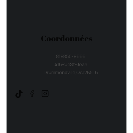
Coordonnées
819 850-9666
416 Rue St-Jean
Drummondville, Qc J2B 5L6