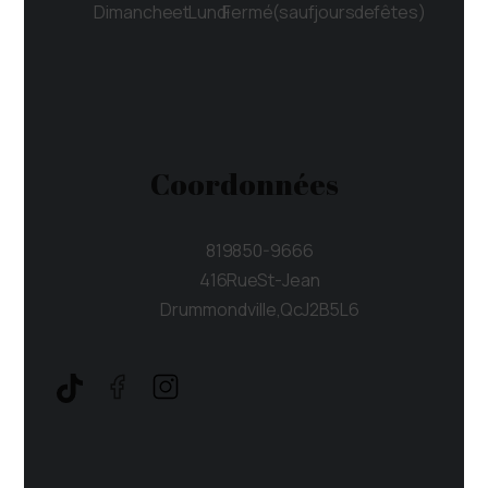
Dimanche et Lundi Fermé (sauf jours de fêtes)
Coordonnées
819 850-9666
416 Rue St-Jean
Drummondville, Qc J2B 5L6