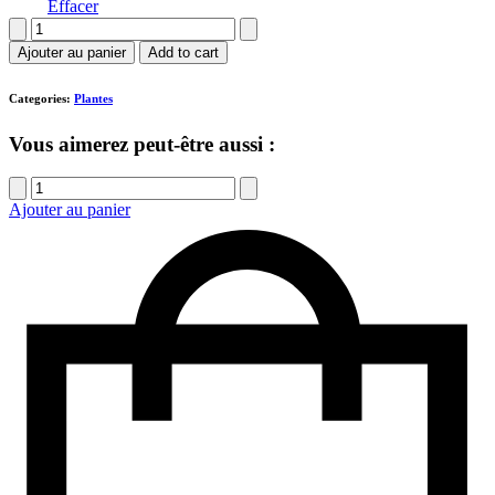
Effacer
quantité
de
Ajouter au panier
Add to cart
Plantes
Categories:
Plantes
Vous aimerez peut-être aussi :
quantité
de
Ajouter au panier
Vase
Distingué