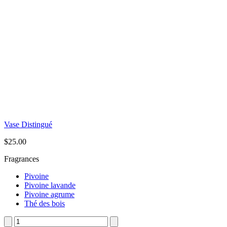
Vase Distingué
$
25.00
Fragrances
Pivoine
Pivoine lavande
Pivoine agrume
Thé des bois
quantité