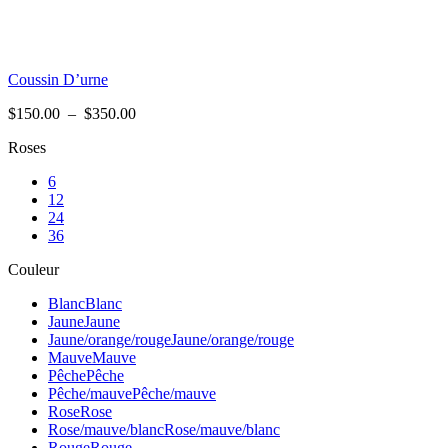
Coussin D’urne
Plage
$
150.00
–
$
350.00
de
Roses
prix :
$150.00
6
à
12
$350.00
24
36
Couleur
Blanc
Blanc
Jaune
Jaune
Jaune/orange/rouge
Jaune/orange/rouge
Mauve
Mauve
Pêche
Pêche
Pêche/mauve
Pêche/mauve
Rose
Rose
Rose/mauve/blanc
Rose/mauve/blanc
Rouge
Rouge