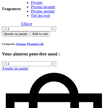
Pivoine
Pivoine lavande
Fragrances
Pivoine agrume
Thé des bois
Effacer
quantité
de
Ajouter au panier
Add to cart
Bougie
-
Categories:
Artisans
,
Pivoinerie Lili
Pivoinerie
LiLi
Vous aimerez peut-être aussi :
quantité
de
Ajouter au panier
Grande
carte