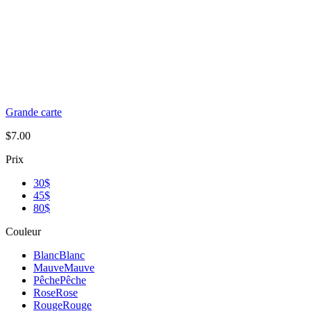
Grande carte
$
7.00
Prix
30$
45$
80$
Couleur
Blanc
Blanc
Mauve
Mauve
Pêche
Pêche
Rose
Rose
Rouge
Rouge