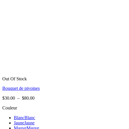
Out Of Stock
Bouquet de pivoines
Plage
$
30.00
–
$
80.00
de
Couleur
prix :
$30.00
Blanc
Blanc
à
Jaune
Jaune
$80.00
Mauve
Mauve