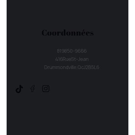
Coordonnées
819 850-9666
416 Rue St-Jean
Drummondville, Qc J2B 5L6