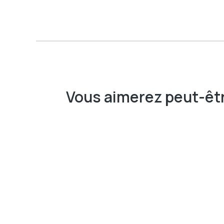
Vous aimerez peut-êtr
Prix
30$
45$
80$
Couleur