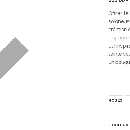
$
55.00
–
Offrez l’
soigneus
création 
disponibl
et l’insp
teinte dé
un bouque
ROSES
COULEUR