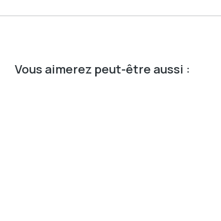
Vous aimerez peut-être aussi :
Prix
30$
45$
80$
Couleur