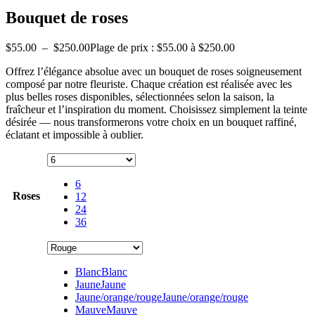
Bouquet de roses
$
55.00
–
$
250.00
Plage de prix : $55.00 à $250.00
Offrez l’élégance absolue avec un bouquet de roses soigneusement
composé par notre fleuriste. Chaque création est réalisée avec les
plus belles roses disponibles, sélectionnées selon la saison, la
fraîcheur et l’inspiration du moment. Choisissez simplement la teinte
désirée — nous transformerons votre choix en un bouquet raffiné,
éclatant et impossible à oublier.
6
Roses
12
24
36
Blanc
Blanc
Jaune
Jaune
Jaune/orange/rouge
Jaune/orange/rouge
Mauve
Mauve