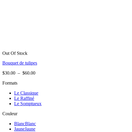
Out Of Stock
Bouquet de tulipes
Plage
$
30.00
–
$
60.00
de
Formats
prix :
$30.00
Le Classique
à
Le Raffiné
$60.00
Le Somptueux
Couleur
Blanc
Blanc
Jaune
Jaune