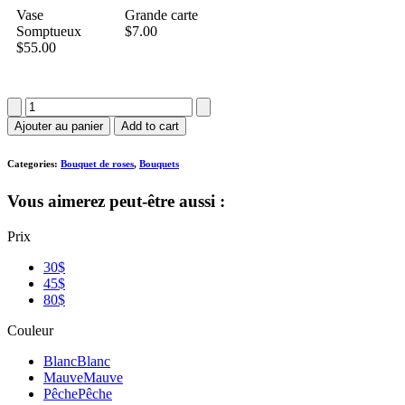
Vase
Grande carte
Somptueux
$
7.00
$
55.00
quantité
de
Ajouter au panier
Add to cart
Bouquet
de
Categories:
Bouquet de roses
,
Bouquets
roses
Vous aimerez peut-être aussi :
Prix
30$
45$
80$
Couleur
Blanc
Blanc
Mauve
Mauve
Pêche
Pêche