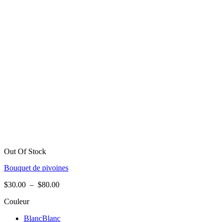
Out Of Stock
Bouquet de pivoines
Plage
$
30.00
–
$
80.00
de
Couleur
prix :
$30.00
Blanc
Blanc
à