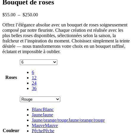
Bouquet de roses
Plage
$
55.00
–
$
250.00
de
Offrez l’élégance absolue avec un bouquet de roses soigneusement
prix :
composé par notre fleuriste. Chaque création est réalisée avec les
$55.00
plus belles roses disponibles, sélectionnées selon la saison, la
à
fraîcheur et l’inspiration du moment. Choisissez simplement la teinte
$250.00
désirée — nous transformerons votre choix en un bouquet raffiné,
éclatant et impossible à oublier.
6
Roses
12
24
36
Blanc
Blanc
Jaune
Jaune
Jaune/orange/rouge
Jaune/orange/rouge
Mauve
Mauve
Couleur
Pêche
Pêche