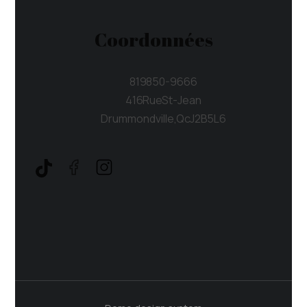
Coordonnées
819 850-9666
416 Rue St-Jean
Drummondville, Qc J2B 5L6