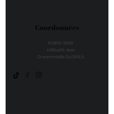
Coordonnées
819 850-9666
416 Rue St-Jean
Drummondville, Qc J2B 5L6